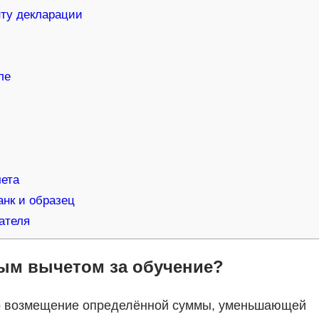
ту декларации
ле
чета
анк и образец
ателя
ым вычетом за обучение?
о возмещение определённой суммы, уменьшающей