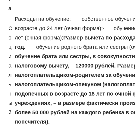
а
Расходы на обучение:· собственное обучени
С
возрасте до 24 лет (очная форма);· обучени
о
лет (очная форма);
Размер вычета по расхода
ц
год.
· обучение родного брата или сестры (о
и
обучение брата или сестры, в совокупност
а
налоговому вычету, – 120000 рублей.
Разме
л
налогоплательщиком-родителем за обучение 
ь
налогоплательщиком-опекуном (налогоплат
н
подопечных в возрасте до 18 лет по очной
ы
учреждениях, – в размере фактически произ
й
более 50 000 рублей на каждого ребенка в 
попечителя).