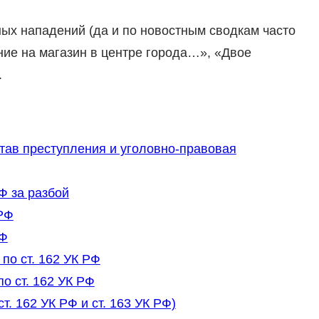
ных нападений (да и по новостным сводкам часто
ие на магазин в центре города…», «Двое
.
тав преступления и уголовно-правовая
Ф за разбой
 РФ
РФ
по ст. 162 УК РФ
о ст. 162 УК РФ
. 162 УК РФ и ст. 163 УК РФ)