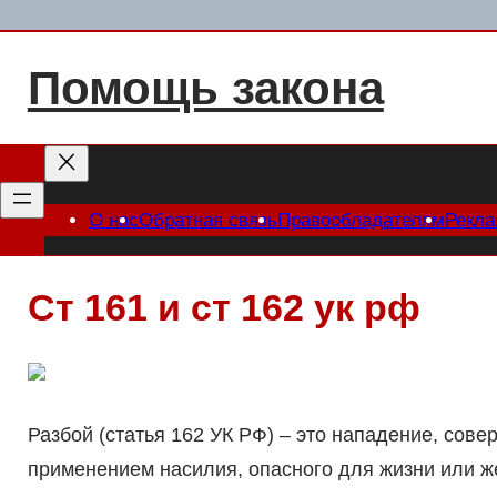
Перейти
к
Помощь закона
содержимому
О нас
Обратная связь
Правообладателям
Рекл
Ст 161 и ст 162 ук рф
Разбой (статья 162 УК РФ) – это нападение, сов
применением насилия, опасного для жизни или же