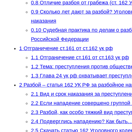
0.8
Отличие разбоя от грабежа (ст. 162 У
0.9
Сколько лет дают за разбой? Уголовн
наказания
0.10
Судебная практика по делам о разб
Российской Федерации
1
Отграничение ст.161 от ст.162 ук рф
1.1
Отграничение ст.161 от ст.163 ук рф
1.2
Тема: преступления против обществ
1.3
Глава 24 ук рф охватывает преступле
2
Разбой – статья 162 УК РФ за разбойное н
2.1
Вид и срок наказания за преступлен
2.2
Если нападение совершено группой
2.3
Разбой, как особо тяжкий вид прест
2.4
Подверглись нападению? Как быть
2.5
Скачать статью 162 Уголовного коде