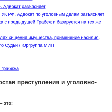
Ф. Адвокат разъясняет
62 УК РФ. Адвокат по уголовным делам разъясняет
жа с предыдущей Грабеж и базируется на тех же
елях хищения имущества, применение насилия,
ого Судьи / Юргруппа МИП
 грабежа
остав преступления и уголовно-
– это: