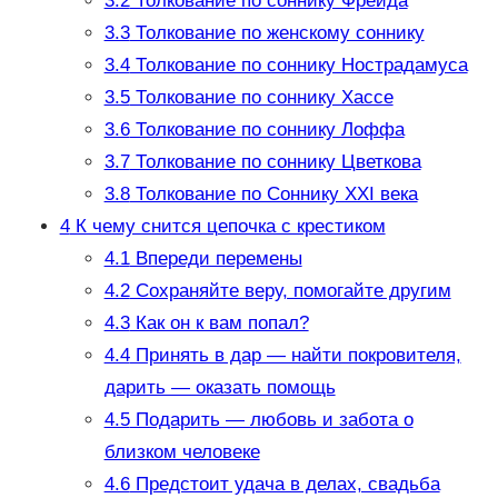
3.2
Толкование по соннику Фрейда
3.3
Толкование по женскому соннику
3.4
Толкование по соннику Нострадамуса
3.5
Толкование по соннику Хассе
3.6
Толкование по соннику Лоффа
3.7
Толкование по соннику Цветкова
3.8
Толкование по Соннику XXI века
4
К чему снится цепочка с крестиком
4.1
Впереди перемены
4.2
Сохраняйте веру, помогайте другим
4.3
Как он к вам попал?
4.4
Принять в дар — найти покровителя,
дарить — оказать помощь
4.5
Подарить — любовь и забота о
близком человеке
4.6
Предстоит удача в делах, свадьба