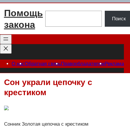
Перейти
Помощь
к
Поиск
Поиск
содержимому
закона
О нас
Обратная связь
Правообладателям
Реклама
Сон украли цепочку с
крестиком
Сонник Золотая цепочка с крестиком