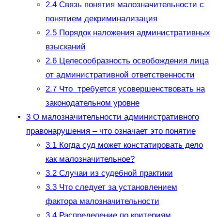
2.4
Связь понятия малозначительности с
понятием декриминализация
2.5
Порядок наложения административных
взысканий
2.6
Целесообразность освобождения лица
от административной ответственности
2.7
Что требуется усовершенствовать на
законодательном уровне
3
О малозначительности административного
правонарушения – что означает это понятие
3.1
Когда суд может констатировать дело
как малозначительное?
3.2
Случаи из судебной практики
3.3
Что следует за установлением
фактора малозначительности
3.4
Распределение по критериям