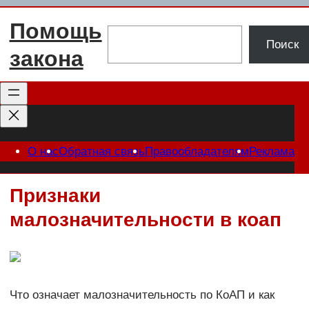
Перейти
Помощь
к
Поиск
Поиск
содержимому
закона
О нас
Обратная связь
Правообладателям
Реклама
Признаки
малозначительности в коап
Что означает малозначительность по КоАП и как