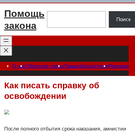
Перейти
Помощь
к
Поиск
Поиск
содержимому
закона
О нас
Обратная связь
Правообладателям
Реклама
Как писать справку об
освобождении
После полного отбытия срока наказания, амнистии