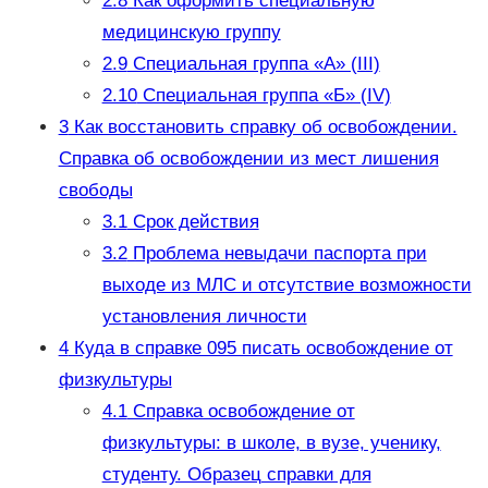
2.8
Как оформить специальную
медицинскую группу
2.9
Специальная группа «А» (III)
2.10
Специальная группа «Б» (IV)
3
Как восстановить справку об освобождении.
Справка об освобождении из мест лишения
свободы
3.1
Срок действия
3.2
Проблема невыдачи паспорта при
выходе из МЛС и отсутствие возможности
установления личности
4
Куда в справке 095 писать освобождение от
физкультуры
4.1
Справка освобождение от
физкультуры: в школе, в вузе, ученику,
студенту. Образец справки для